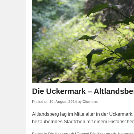
Die Uckermark – Altlandsbe
Posted on
10. August 2014
by
Clemens
Altlandsberg lag im Mittelalter in der Uckermark,
bezauberndes Städtchen mit einem Historischen
Posted in
Die Uckermark
|
Tagged
Die Uckermark
,
Historisc