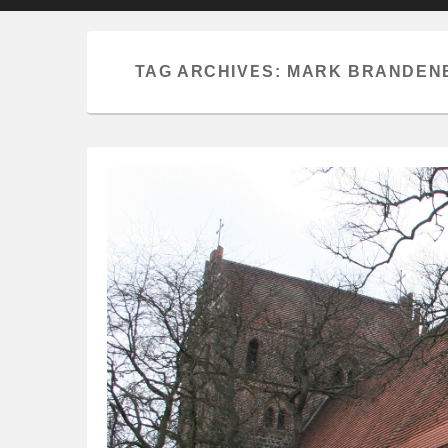
primary
secondary
content
content
TAG ARCHIVES:
MARK BRANDEN