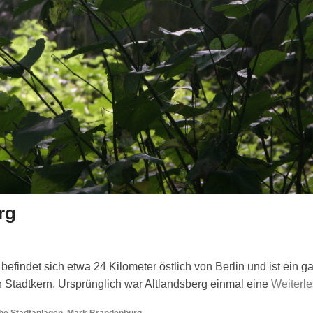
rg
 befindet sich etwa 24 Kilometer östlich von Berlin und ist ein g
 Stadtkern. Ursprünglich war Altlandsberg einmal eine
Weiterl
he Stadtanlagen
,
Mark Brandenburg