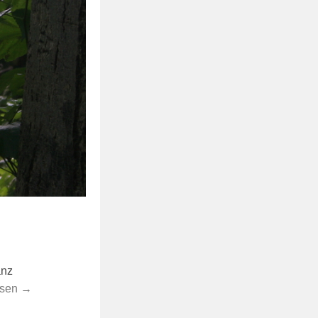
anz
esen →