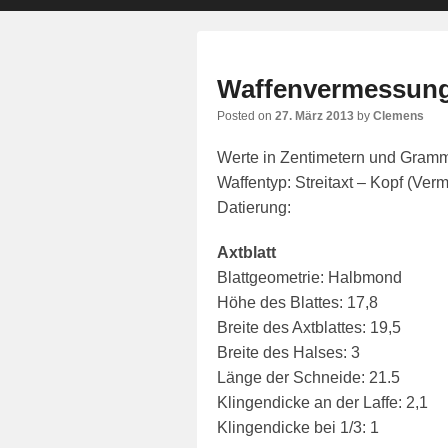
primary
secondary
content
content
Waffenvermessunge
Posted on
27. März 2013
by
Clemens
Werte in Zentimetern und Gram
Waffentyp: Streitaxt – Kopf (Ver
Datierung:
Axtblatt
Blattgeometrie: Halbmond
Höhe des Blattes: 17,8
Breite des Axtblattes: 19,5
Breite des Halses: 3
Länge der Schneide: 21.5
Klingendicke an der Laffe: 2,1
Klingendicke bei 1/3: 1