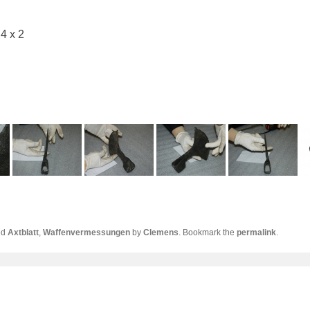
4 x 2
ed
Axtblatt
,
Waffenvermessungen
by
Clemens
. Bookmark the
permalink
.