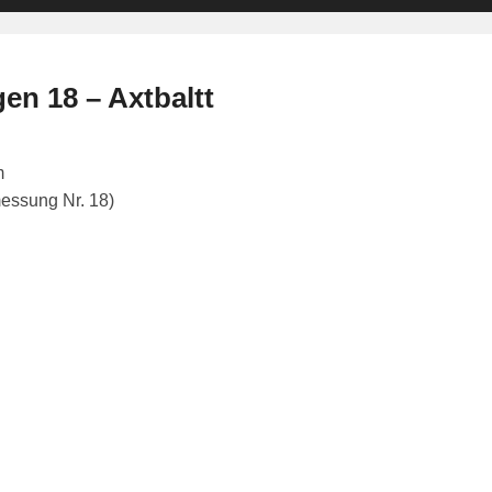
n 18 – Axtbaltt
m
messung Nr. 18)