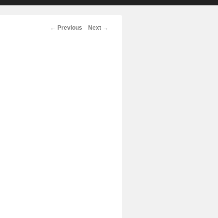
Post
←
Previous
Next
→
navigation