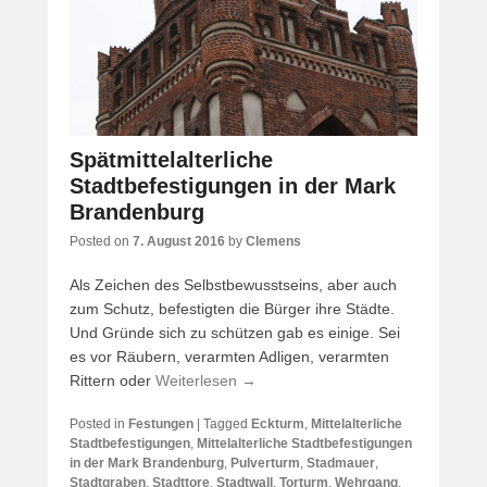
Spätmittelalterliche
Stadtbefestigungen in der Mark
Brandenburg
Posted on
7. August 2016
by
Clemens
Als Zeichen des Selbstbewusstseins, aber auch
zum Schutz, befestigten die Bürger ihre Städte.
Und Gründe sich zu schützen gab es einige. Sei
es vor Räubern, verarmten Adligen, verarmten
Rittern oder
Weiterlesen →
Posted in
Festungen
|
Tagged
Eckturm
,
Mittelalterliche
Stadtbefestigungen
,
Mittelalterliche Stadtbefestigungen
in der Mark Brandenburg
,
Pulverturm
,
Stadmauer
,
Stadtgraben
,
Stadttore
,
Stadtwall
,
Torturm
,
Wehrgang
,