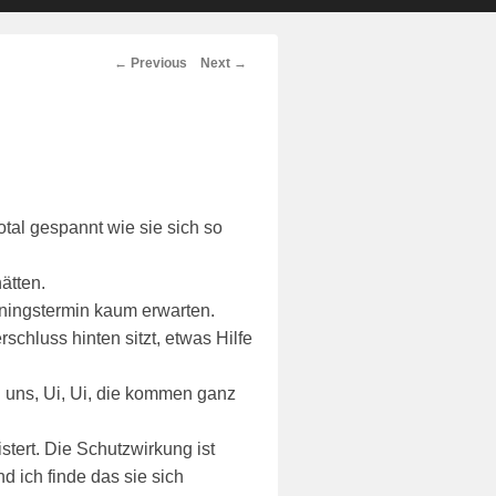
Post
←
Previous
Next
→
navigation
tal gespannt wie sie sich so
ätten.
iningstermin kaum erwarten.
chluss hinten sitzt, etwas Hilfe
i uns, Ui, Ui, die kommen ganz
tert. Die Schutzwirkung ist
 ich finde das sie sich