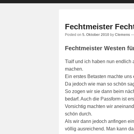
primary
secondary
content
content
Fechtmeister Fech
Posted on
5. Oktober 2010
by
Clemens
Fechtmeister Westen für
Tialf und ich haben nun endlich
machen.
Ein erstes Betasten machte uns e
Da jedoch wie man so schön sagt
So zogen wir sie dann beim nächs
bedarf. Auch die Passform ist ers
Vorsichtig machten wir aneinande
schön durch.
Als wir dann jedoch anfingen ei
völlig ausreichend. Man kann da