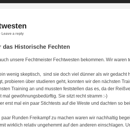
twesten
—
Leave a reply
 das Historische Fechten
 auch unsere Fechtmeister Fechtwesten bekommen. Wir waren to
in wenig skeptisch, sind sie doch viel dünner als wir gedacht h
, probieren über studieren geht, konnten wir den nächsten Tra
ten Training an und mussten feststellen das es, da der Reißvers
t mal gewöhnungsbedürftig. Sie sitzt recht stramm :-)
r erst mal ein paar Stichtests auf die Weste und dachten so be
n paar Runden Freikampf zu machen waren wir nachhaltig begeis
mit wirklich relativ ungehemmt auf den anderen einschlagen. Und