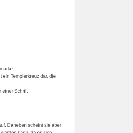
emarke.
t ein Templerkreuz dar, die
 einer Schrift
uf. Daneben scheint sie aber
 werden kann, da es sich