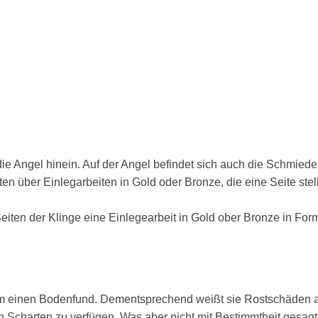
 die Angel hinein. Auf der Angel befindet sich auch die Schmied
en über Einlegarbeiten in Gold oder Bronze, die eine Seite stell
Seiten der Klinge eine Einlegearbeit in Gold ober Bronze in Form
 um einen Bodenfund. Dementsprechend weißt sie Rostschäden a
 Scharten zu verfügen. Was aber nicht mit Bestimmtheit gesagt