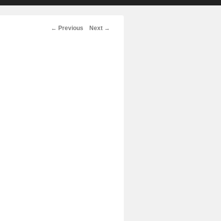
Post
←
Previous
Next
→
navigation