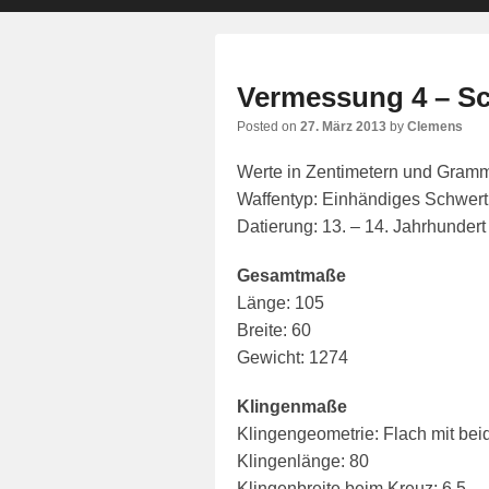
primary
secondary
content
content
Vermessung 4 – S
Posted on
27. März 2013
by
Clemens
Werte in Zentimetern und Gram
Waffentyp: Einhändiges Schwert
Datierung: 13. – 14. Jahrhundert
Gesamtmaße
Länge: 105
Breite: 60
Gewicht: 1274
Klingenmaße
Klingengeometrie: Flach mit beide
Klingenlänge: 80
Klingenbreite beim Kreuz: 6.5