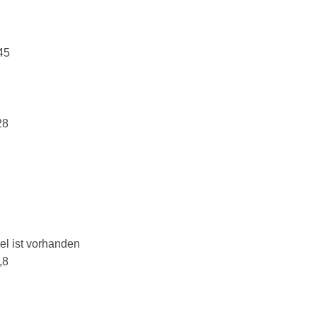
45
28
el ist vorhanden
,8