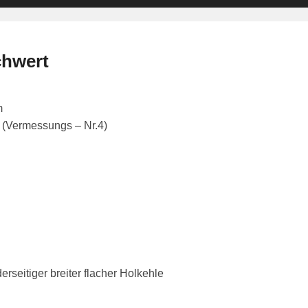
chwert
m
 (Vermessungs – Nr.4)
rseitiger breiter flacher Holkehle