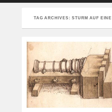
primary
secondary
content
content
TAG ARCHIVES:
STURM AUF EIN