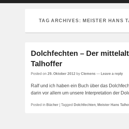
primary
secondary
content
content
TAG ARCHIVES:
MEISTER HANS 
Dolchfechten – Der mittela
Talhoffer
Posted on
29. Oktober 2012
by
Clemens
—
Leave a reply
Ralf und ich haben ein Buch über das Dolchfech
darin vor allem um unsere Interpretation der Do
Posted in
Bücher
|
Tagged
Dolchfechten
,
Meister Hans Talho